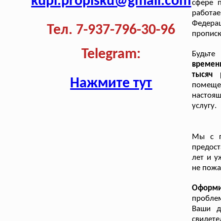
kupi.propisku@gmail.com
сфере 
работае
Федера
Тел. 7-937-796-30-96
прописк
Telegram:
Будьте
времен
тысяч 
Нажмите тут
помещен
настоя
услугу.
Мы с г
предост
лет и у
не пожа
Оформи
проблем
Ваши д
свидет