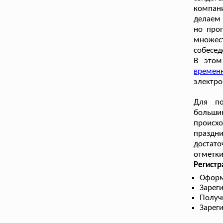
компан
делаем 
но проп
множес
собесед
В этом
времен
электро
Для по
больши
происх
праздн
достато
отметки
Регист
Оформ
Зарег
Получ
Зарег