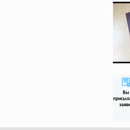
Вы
присыл
заяв