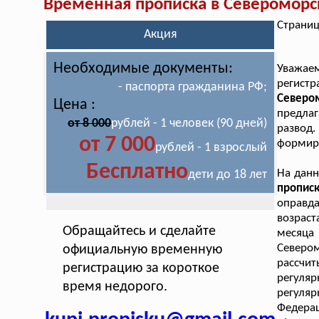
Временная прописка в Североморс
Страниц
Акция
Необходимые документы:
Уважае
регист
- паспорта гражданина РФ;
Севером
Цена :
предлаг
от 8 000
рублей - 1 человек (90 дней)
развод
от 7 000
формиру
рублей - 1 взрослый
Бесплатно
На дан
дети до 18 лет
пропис
оправда
возраст
Обращайтесь и сделайте
месяца
Северо
официальную временную
рассчит
регистрацию за короткое
регуля
время недорого.
регуля
Федерац